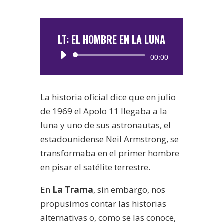
LT: EL HOMBRE EN LA LUNA
Reproductor
00:00
de
audio
La historia oficial dice que en julio
de 1969 el Apolo 11 llegaba a la
luna y uno de sus astronautas, el
estadounidense Neil Armstrong, se
transformaba en el primer hombre
en pisar el satélite terrestre.
En
La Trama
, sin embargo, nos
propusimos contar las historias
alternativas o, como se las conoce,