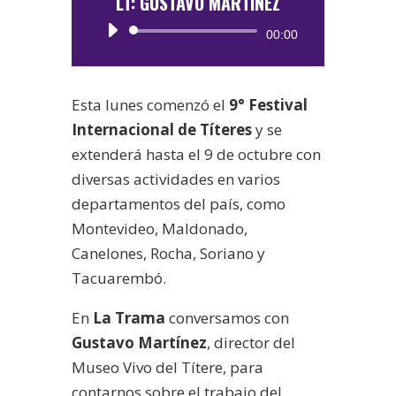
LT: GUSTAVO MARTÍNEZ
Reproductor
00:00
de
audio
Esta lunes comenzó el
9° Festival
Internacional de Títeres
y se
extenderá hasta el 9 de octubre con
diversas actividades en varios
departamentos del país, como
Montevideo, Maldonado,
Canelones, Rocha, Soriano y
Tacuarembó.
En
La Trama
conversamos con
Gustavo Martínez
, director del
Museo Vivo del Títere, para
contarnos sobre el trabajo del