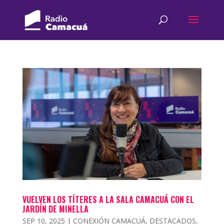
VUELVEN LOS TÍTERES A LA SALA CAMACUÁ CON EL
JARDÍN DE MINELLA
SEP 10, 2025
|
CONEXIÓN CAMACUÁ
,
DESTACADOS
,