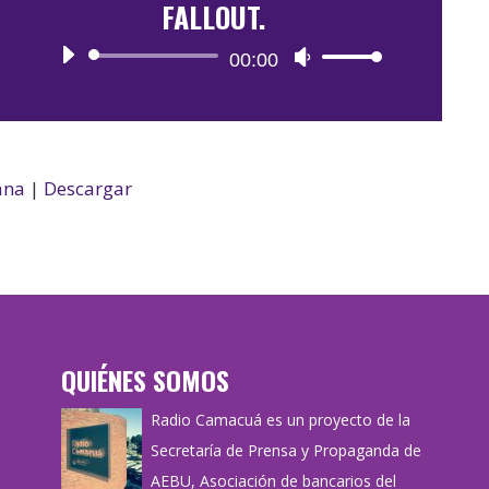
FALLOUT.
Reproductor
00:00
Utiliza
de
las
audio
teclas
de
flecha
ana
|
Descargar
arriba/abajo
para
aumentar
o
disminuir
el
QUIÉNES SOMOS
volumen.
Radio Camacuá es un proyecto de la
Secretaría de Prensa y Propaganda de
AEBU, Asociación de bancarios del