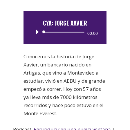
CYA: JORGE XAVIER
Reproductor
00:00
de
audio
Conocemos la historia de Jorge
Xavier, un bancario nacido en
Artigas, que vino a Montevideo a
estudiar, vivió en AEBU y de grande
empezó a correr. Hoy con 57 años
ya lleva más de 7000 kilómetros
recorridos y hace poco estuvo en el
Monte Everest.
Podcast:
Reproducir en una nueva ventana
|