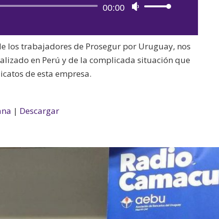
Reproductor
00:00
Utiliza
de
las
audio
teclas
 de los trabajadores de Prosegur por Uruguay, nos
de
ealizado en Perú y de la complicada situación que
flecha
ndicatos de esta empresa.
arriba/abajo
para
aumentar
ana
|
Descargar
o
disminuir
el
volumen.