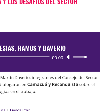
 Y LOS DESAFÍOS DEL SECTOR
LESIAS, RAMOS Y DAVERIO
Reproductor
00:00
Utiliza
de
las
audio
teclas
 Martín Daverio, integrantes del Consejo del Sector
de
 dialogaron en
Camacuá y Reconquista
sobre el
flecha
gías en el trabajo.
arriba/abajo
para
aumentar
ana
|
Descargar