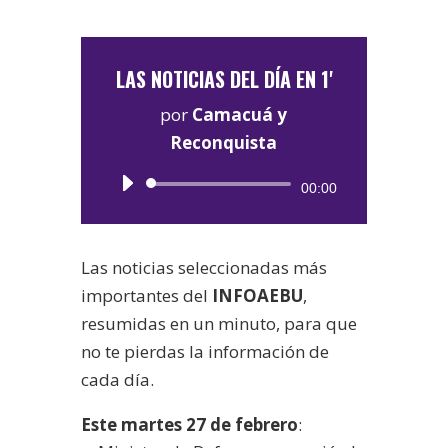
LAS NOTICIAS DEL DÍA EN 1'
por
Camacuá y
Reconquista
Reproductor
00:00
de
audio
Las noticias seleccionadas más
importantes del
INFOAEBU
,
resumidas en un minuto, para que
no te pierdas la información de
cada día.
Este martes 27 de febrero
: