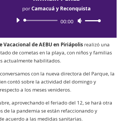
por
Camacuá y Reconquista
Reproductor
00:00
Utiliza
de
las
audio
teclas
 Vacacional de AEBU en Piriápolis
realizó una
de
ado de cometas en la playa, con niños y familias
flecha
es actualmente habilitados.
arriba/abajo
para
conversamos con la nueva directora del Parque, la
aumentar
uien contó sobre la actividad del domingo y
o
especto a los meses venideros.
disminuir
ubre, aprovechando el feriado del 12, se hará otra
el
ios de la pandemia se están refaccionando y
volumen.
de acuerdo a las medidas sanitarias.