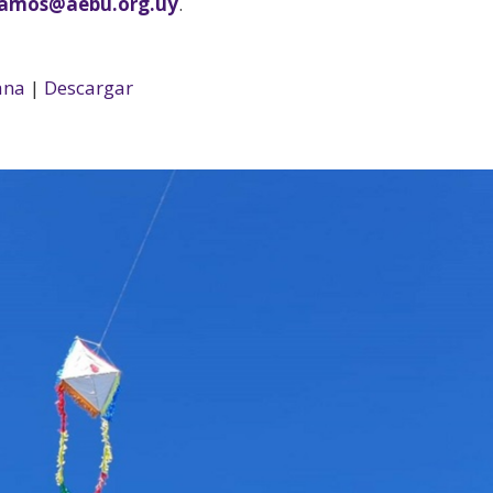
ramos@aebu.org.uy
.
ana
|
Descargar