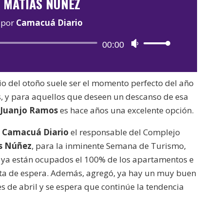
MATÍAS NÚÑEZ
por
Camacuá Diario
Reproductor
00:00
Utiliza
de
las
audio
teclas
icio del otoño suele ser el momento perfecto del año
de
es, y para aquellos que deseen un descanso de esa
flecha
Juanjo Ramos
es hace años una excelente opción.
arriba/abajo
para
n
Camacuá Diario
el responsable del Complejo
aumentar
s Núñez
, para la inminente Semana de Turismo,
o
, ya están ocupados el 100% de los apartamentos e
disminuir
ista de espera. Además, agregó, ya hay un muy buen
el
s de abril y se espera que continúe la tendencia
volumen.