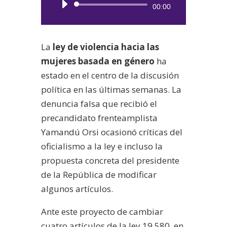
Reproductor
00:00
de
audio
La
ley de violencia hacia las
mujeres basada en género
ha
estado en el centro de la discusión
política en las últimas semanas. La
denuncia falsa que recibió el
precandidato frenteamplista
Yamandú Orsi ocasionó críticas del
oficialismo a la ley e incluso la
propuesta concreta del presidente
de la República de modificar
algunos artículos.
Ante este proyecto de cambiar
cuatro artículos de la ley 19.580, en