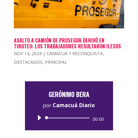
ASALTO A CAMIÓN DE PROSEGUR DERIVÓ EN
TIROTEO: LOS TRABAJADORES RESULTARON ILESOS
NOV 14, 2024
|
CAMACUÁ Y RECONQUISTA
,
DESTACADOS
,
PRINCIPAL
GERÓNIMO BERA
por
Camacuá Diario
Reproductor
00:00
de
audio