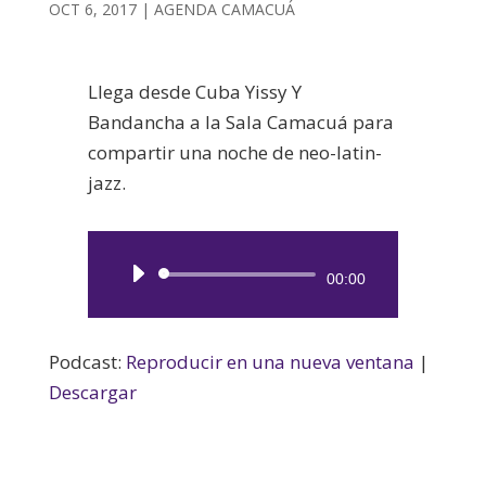
OCT 6, 2017
|
AGENDA CAMACUÁ
Llega desde Cuba Yissy Y
Bandancha a la Sala Camacuá para
compartir una noche de neo-latin-
jazz.
Reproductor
00:00
de
audio
Podcast:
Reproducir en una nueva ventana
|
Descargar