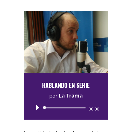
HABLANDO EN SERIE
por
La Trama
Reproductor
00:00
de
audio