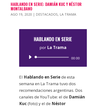
HABLANDO EN SERIE: DAMIÁN KUC Y NÉSTOR
MONTALBANO
AGO 19, 2020
|
DESTACADOS
,
LA TRAMA
HABLANDO EN SERIE
por
La Trama
Reproductor
00:00
de
audio
El
Hablando en Serie
de esta
semana en La Trama tuvo dos
recomendaciones argentinas. Dos
canales de YouTube: el de
Damián
Kuc
(foto) y el de
Néstor