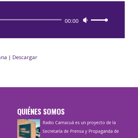
Reproductor
00:00
Utiliza
de
las
audio
teclas
de
flecha
ana
|
Descargar
arriba/abajo
para
aumentar
o
disminuir
el
QUIÉNES SOMOS
volumen.
Radio Camacuá es un proyecto de la
Secretaría de Prensa y Propaganda de