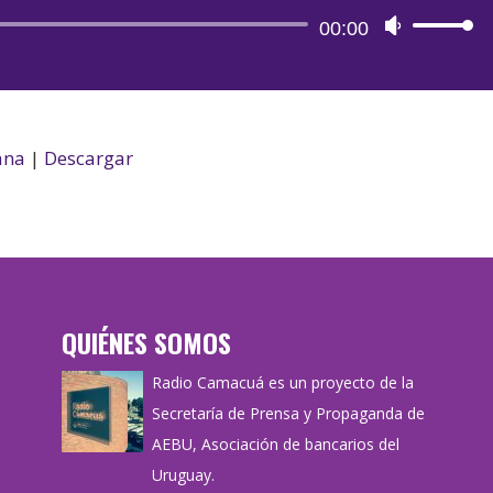
Reproductor
00:00
Utiliza
de
las
audio
teclas
de
flecha
ana
|
Descargar
arriba/aba
para
aumentar
o
disminuir
QUIÉNES SOMOS
el
volumen.
Radio Camacuá es un proyecto de la
Secretaría de Prensa y Propaganda de
AEBU, Asociación de bancarios del
Uruguay.