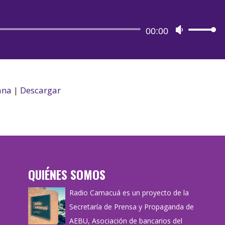
Reproductor
00:00
Utiliza
de
las
audio
teclas
de
flecha
ana
|
Descargar
arriba/aba
para
aumentar
o
disminuir
QUIÉNES SOMOS
el
volumen.
Radio Camacuá es un proyecto de la
Secretaría de Prensa y Propaganda de
AEBU, Asociación de bancarios del