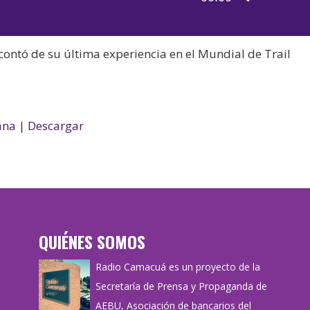
de
las
audio
teclas
contó de su última experiencia en el Mundial de Trail
de
flecha
arriba/aba
para
ana
|
Descargar
aumentar
o
disminuir
el
volumen.
QUIÉNES SOMOS
Radio Camacuá es un proyecto de la
Secretaría de Prensa y Propaganda de
AEBU, Asociación de bancarios del