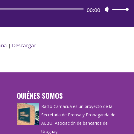
Reproductor
00:00
Utiliza
de
las
audio
teclas
de
flecha
ana
|
Descargar
arriba/aba
para
aumentar
o
disminuir
QUIÉNES SOMOS
el
volumen.
Radio Camacuá es un proyecto de la
Secretaría de Prensa y Propaganda de
AEBU, Asociación de bancarios del
Uruguay.