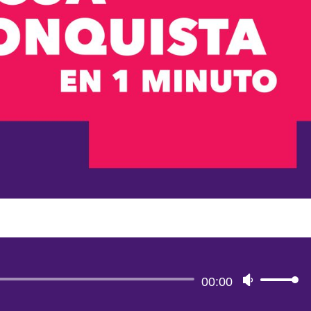
Reproductor
00:00
Utiliza
de
las