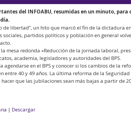
audio
teclas
rtantes del INFOABU, resumidas en un minuto, para 
de
día.
flecha
ío de libertad”, un hito que marcó el fin de la dictadura e
arriba/aba
 sociales, partidos políticos y población en general volv
para
acto.
aumentar
vo la mesa redonda «Reducción de la jornada laboral, pre
o
icatos, academia, legisladores y autoridades del BPS.
disminuir
ra agendarse en el BPS y conocer si los cambios de la re
el
en entre 40 y 49 años. La última reforma de la Seguridad
volumen.
 hacer que las jubilaciones sean más bajas a partir de 2
ana
|
Descargar