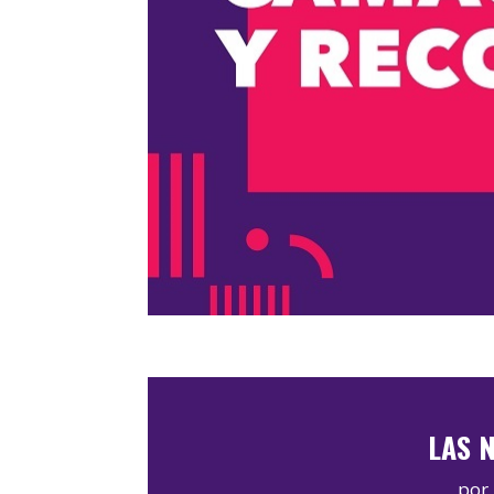
LAS N
por