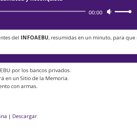
Reproductor
00:00
Utiliza
de
las
audio
teclas
antes del
INFOAEBU
, resumidas en un minuto, para que
de
flecha
arriba/aba
para
EBU por los bancos privados.
aumentar
rá en un Sitio de la Memoria.
o
iento con armas.
disminuir
el
volumen.
ana
|
Descargar