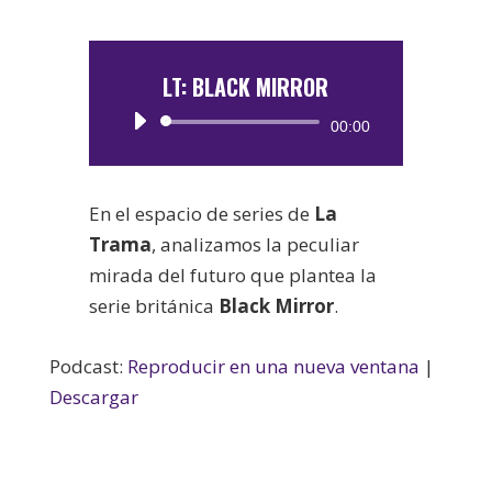
LT: BLACK MIRROR
Reproductor
00:00
de
audio
En el espacio de series de
La
Trama
, analizamos la peculiar
mirada del futuro que plantea la
serie británica
Black Mirror
.
Podcast:
Reproducir en una nueva ventana
|
Descargar