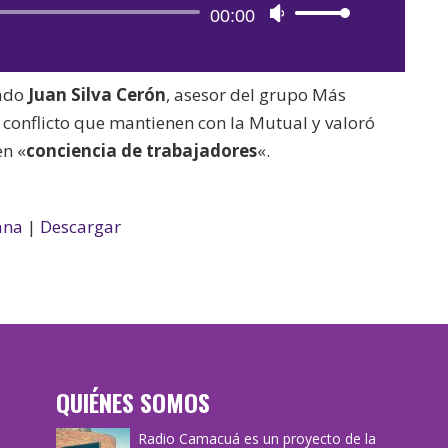
Reproductor
00:00
Utiliza
de
las
audio
teclas
gado
Juan Silva Cerón
, asesor del grupo Más
de
 conflicto que mantienen con la Mutual y valoró
flecha
en «
conciencia de trabajadores
«.
arriba/abajo
para
aumentar
ana
|
Descargar
o
disminuir
el
volumen.
QUIÉNES SOMOS
Radio Camacuá es un proyecto de la