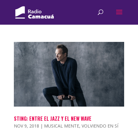
STING: ENTRE EL JAZZ Y EL NEW WAVE
NOV 9, 2018
|
MUSICAL MENTE
,
VOLVIENDO EN SÍ