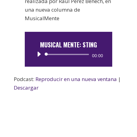
realizada por Raúl Pérez Benech, en
una nueva columna de
MusicalMente
MUSICAL MENTE: STING
Reproductor
00:00
de
audio
Podcast:
Reproducir en una nueva ventana
|
Descargar