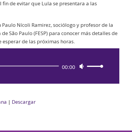
l fin de evitar que Lula se presentara a las
Paulo Nícoli Ramirez, sociólogo y profesor de la
ca de São Paulo (FESP) para conocer más detalles de
de esperar de las próximas horas.
Reproductor
00:00
Utiliza
de
las
audio
teclas
de
flecha
ana
|
Descargar
arriba/abajo
para
aumentar