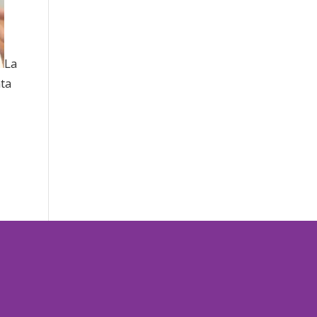
La
nta