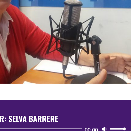
R: SELVA BARRERE
Reproductor
00:00
Utiliza