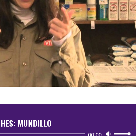
HES: MUNDILLO
Reproductor
00:00
Utiliza