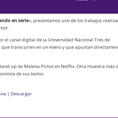
de
las
audio
teclas
ando en serie
«, presentamos uno de los trabajos realiz
de
chot.
flecha
arriba/aba
or el canal digital de la Universidad Nacional Tres de
para
os que transcurren en un vivero y que apuntan directamen
aumentar
o
disminuir
and up de Malena Pichot en Netflix. Otra muestra más 
el
ionista de sus textos.
volumen.
ana
|
Descargar