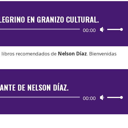
LEGRINO EN GRANIZO CULTURAL.
Reproductor
00:00
Utiliza
de
las
audio
teclas
e libros recomendados de
Nelson Díaz
. Bienvenidas
de
flecha
arriba/aba
para
TANTE DE NELSON DÍAZ.
aumentar
o
Reproductor
00:00
Utiliza
disminuir
de
las
el
audio
teclas
volumen.
de