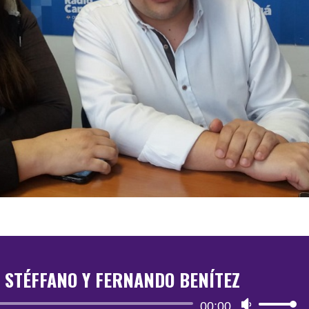
 STÉFFANO Y FERNANDO BENÍTEZ
Reproductor
00:00
Utiliza