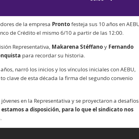
de
las
audio
teclas
jadores de la empresa
Pronto
festeja sus 10 años en AEB
de
nco de Crédito el mismo 6/10 a partir de las 12:00.
flecha
arriba/aba
isión Representativa,
Makarena Stéffano
y
Fernando
para
nquista
para recordar su historia.
aumentar
o
años, narró los inicios y los vínculos iniciales con AEBU,
disminuir
to clave de esta década la firma del segundo convenio
el
volumen.
jóvenes en la Representativa y se proyectaron a desafíos
estamos a disposición, para lo que el sindicato nos
.