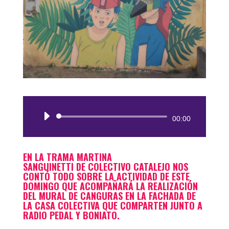
Reproductor
00:00
de
audio
EN
LA TRAMA
MARTINA
SANGUINETTI
DE
COLECTIVO CATALEJO
NOS
CONTÓ TODO SOBRE LA ACTIVIDAD DE ESTE
DOMINGO QUE ACOMPAÑARÁ LA REALIZACIÓN
DEL MURAL DE
CANGURAS
EN LA FACHADA DE
LA CASA COLECTIVA QUE COMPARTEN JUNTO A
RADIO PEDAL Y BONIATO.