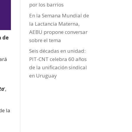
por los barrios
En la Semana Mundial de
la Lactancia Materna,
AEBU propone conversar
a de
sobre el tema
Seis décadas en unidad:
jo
ará
PIT-CNT celebra 60 años
de la unificación sindical
en Uruguay
ta
‘,
de la