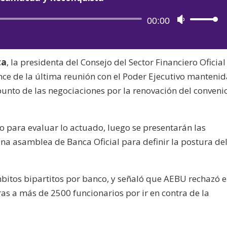
Reproductor
00:00
Utiliza
de
las
audio
teclas
ta
, la presidenta del Consejo del Sector Financiero Oficial
de
ance de la última reunión con el Poder Ejecutivo mantenid
flecha
punto de las negociaciones por la renovación del conveni
arriba/aba
para
aumentar
 para evaluar lo actuado, luego se presentarán las
o
na asamblea de Banca Oficial para definir la postura de
disminuir
el
volumen.
mbitos bipartitos por banco, y señaló que AEBU rechazó e
as a más de 2500 funcionarios por ir en contra de la