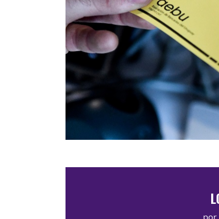
L
por