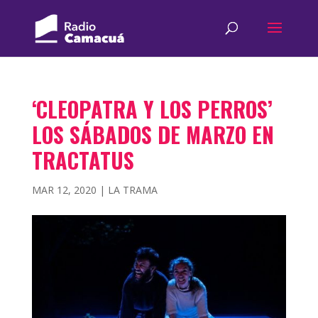
‘CLEOPATRA Y LOS PERROS’
LOS SÁBADOS DE MARZO EN
TRACTATUS
MAR 12, 2020
|
LA TRAMA