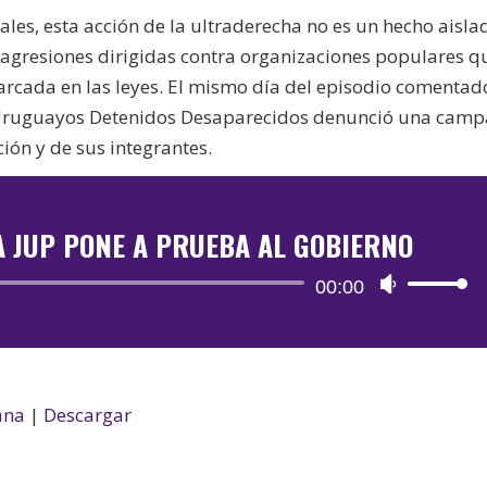
ales, esta acción de la ultraderecha no es un hecho aisla
 agresiones dirigidas contra organizaciones populares q
arcada en las leyes. El mismo día del episodio comentad
 Uruguayos Detenidos Desaparecidos denunció una cam
ión y de sus integrantes.
A JUP PONE A PRUEBA AL GOBIERNO
Reproductor
00:00
Utiliza
de
las
audio
teclas
de
flecha
ana
|
Descargar
arriba/aba
para