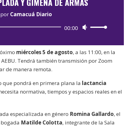
PLADA Y GIMENA DE ARMAS
por
Camacuá Diario
Reproductor
00:00
Utiliza
de
las
audio
teclas
próximo
miércoles 5 de agosto
, a las 11:00, en la
de
de AEBU. Tendrá también transmisión por Zoom
flecha
par de manera remota.
arriba/abajo
para
io que pondrá en primera plana la
lactancia
aumentar
ecesita normativa, tiempos y espacios reales en el
o
disminuir
gada especializada en género
Romina Gallardo
, el
el
 abogada
Matilde Colotta
, integrante de la Sala
volumen.