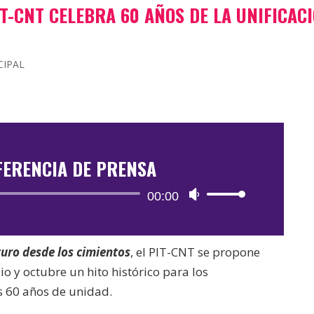
IT-CNT CELEBRA 60 AÑOS DE LA UNIFICAC
CIPAL
FERENCIA DE PRENSA
Reproductor
00:00
Utiliza
de
las
audio
teclas
turo desde los cimientos
, el PIT-CNT se propone
de
lio y octubre un hito histórico para los
flecha
s 60 años de unidad.
arriba/abajo
para