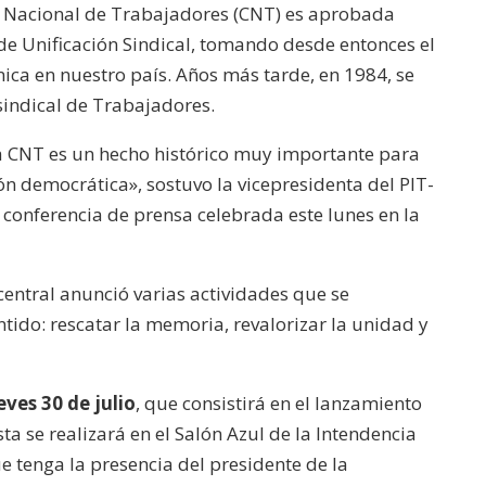
n Nacional de Trabajadores (CNT) es aprobada
aumentar
de Unificación Sindical, tomando desde entonces el
o
única en nuestro país. Años más tarde, en 1984, se
disminuir
rsindical de Trabajadores.
el
a CNT es un hecho histórico muy importante para
volumen.
n democrática», sostuvo la vicepresidenta del PIT-
a conferencia de prensa celebrada este lunes en la
central anunció varias actividades que se
tido: rescatar la memoria, revalorizar la unidad y
eves 30 de julio
, que consistirá en el lanzamiento
sta se realizará en el Salón Azul de la Intendencia
 tenga la presencia del presidente de la