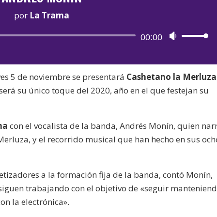
por
La Trama
Reproductor
00:00
Utiliza
de
las
audio
teclas
ves 5 de noviembre se presentará
Cashetano la Merluza
de
 será su único toque del 2020, año en el que festejan su
flecha
arriba/aba
para
ma
con el vocalista de la banda, Andrés Monín, quien narr
aumentar
 Merluza, y el recorrido musical que han hecho en sus och
o
disminuir
el
tetizadores a la formación fija de la banda, contó Monín,
volumen.
 siguen trabajando con el objetivo de «seguir manteniend
on la electrónica».