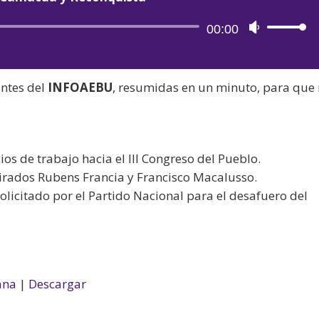
Reproductor
00:00
Utiliza
de
las
audio
teclas
antes del
INFOAEBU
, resumidas en un minuto, para que
de
flecha
arriba/aba
para
s de trabajo hacia el III Congreso del Pueblo.
aumentar
etirados Rubens Francia y Francisco Macalusso.
o
olicitado por el Partido Nacional para el desafuero del
disminuir
el
volumen.
ana
|
Descargar