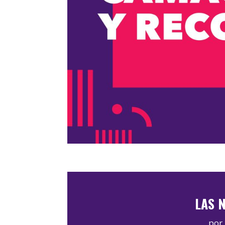
LAS N
por