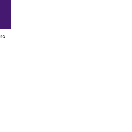
 no
jo