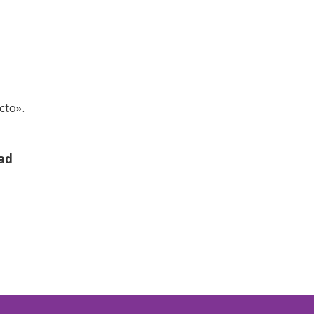
cto».
ad