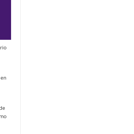
rio
jo
 en
«de
ómo