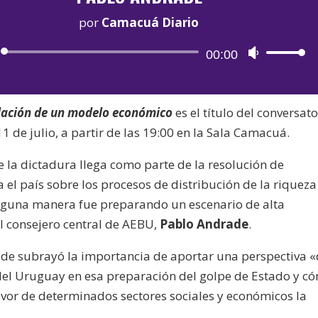
por
Camacuá Diario
Reproductor
00:00
Utiliza
de
las
audio
teclas
talación de un modelo económico
es el título del conversato
de
de julio, a partir de las 19:00 en la Sala Camacuá.
flecha
arriba/aba
 la dictadura llega como parte de la resolución de
para
el país sobre los procesos de distribución de la riqueza
aumentar
alguna manera fue preparando un escenario de alta
o
el consejero central de AEBU,
Pablo Andrade
.
disminuir
el
ade subrayó la importancia de aportar una perspectiva 
volumen.
el Uruguay en esa preparación del golpe de Estado y c
favor de determinados sectores sociales y económicos la