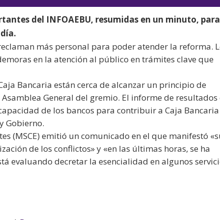
audio
teclas
ortantes del INFOAEBU, resumidas en un minuto, par
de
día.
flecha
 reclaman más personal para poder atender la reforma. 
arriba/aba
emoras en la atención al público en trámites clave que
para
aumentar
Caja Bancaria están cerca de alcanzar un principio de
o
 Asamblea General del gremio. El informe de resultados 
disminuir
apacidad de los bancos para contribuir a Caja Bancaria
el
y Gobierno.
volumen.
tes (MSCE) emitió un comunicado en el que manifestó «
ación de los conflictos» y «en las últimas horas, se ha
tá evaluando decretar la esencialidad en algunos servic