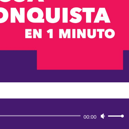
Reproductor
00:00
Utiliza
de
las