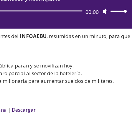
Reproductor
00:00
Utiliza
de
las
audio
teclas
antes del
INFOAEBU
, resumidas en un minuto, para que
de
flecha
arriba/aba
para
ública paran y se movilizan hoy.
aumentar
o parcial al sector de la hotelería.
o
da millonaria para aumentar sueldos de militares.
disminuir
el
volumen.
ana
|
Descargar