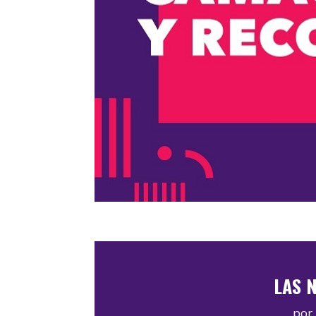
LAS N
por