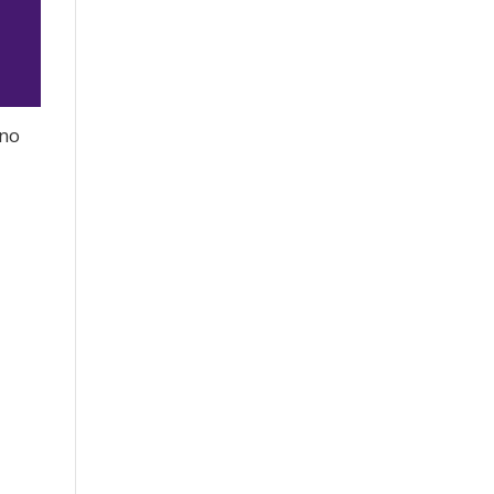
 no
jo