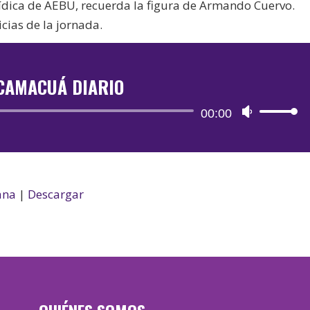
Jurídica de AEBU, recuerda la figura de Armando Cuervo.
cias de la jornada.
CAMACUÁ DIARIO
Reproductor
00:00
Utiliza
de
las
audio
teclas
de
flecha
ana
|
Descargar
arriba/aba
para
aumentar
o
disminuir
el