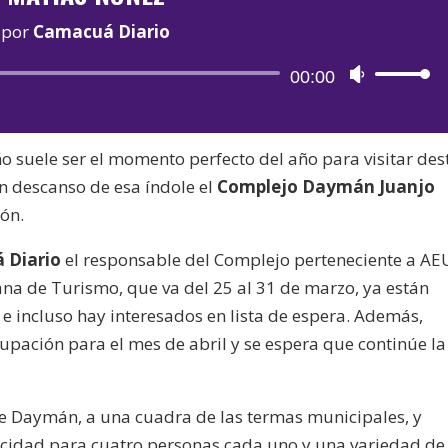
por
Camacuá Diario
Reproductor
00:00
Utiliza
de
las
audio
teclas
oño suele ser el momento perfecto del año para visitar des
de
n descanso de esa índole el
Complejo Daymán Juanjo
flecha
ón.
arriba/aba
para
 Diario
el responsable del Complejo perteneciente a AE
aumentar
ana de Turismo, que va del 25 al 31 de marzo, ya están
o
 incluso hay interesados en lista de espera. Además,
disminuir
upación para el mes de abril y se espera que continúe la
el
volumen.
de Daymán, a una cuadra de las termas municipales, y
cidad para cuatro personas cada uno y una variedad de