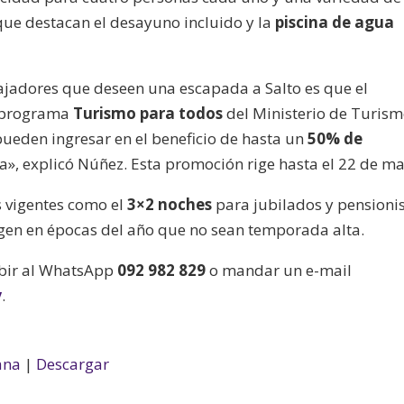
 que destacan el desayuno incluido y la
piscina de agua
ajadores que deseen una escapada a Salto es que el
l programa
Turismo para todos
del Ministerio de Turism
pueden ingresar en el beneficio de hasta un
50% de
día», explicó Núñez. Esta promoción rige hasta el 22 de ma
 vigentes como el
3×2 noches
para jubilados y pensionis
gen en épocas del año que no sean temporada alta.
ribir al WhatsApp
092 982 829
o mandar un e-mail
y
.
ana
|
Descargar