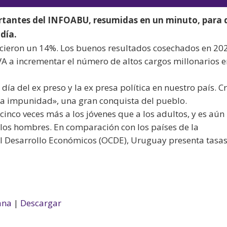
audio
teclas
rtantes del INFOABU, resumidas en un minuto, para 
de
día.
flecha
ecieron un 14%. Los buenos resultados cosechados en 20
arriba/aba
BBVA a incrementar el número de altos cargos millonarios 
para
aumentar
ía del ex preso y la ex presa política en nuestro país. C
o
 la impunidad», una gran conquista del pueblo.
disminuir
cinco veces más a los jóvenes que a los adultos, y es aú
el
los hombres. En comparación con los países de la
volumen.
el Desarrollo Económicos (OCDE), Uruguay presenta tasa
ana
|
Descargar