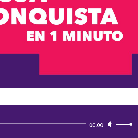
Reproductor
00:00
Utiliza
de
las