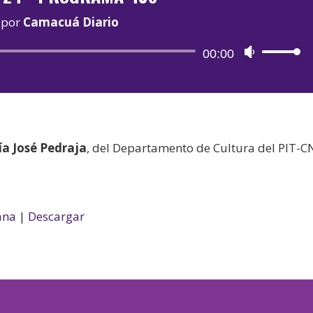
por
Camacuá Diario
Reproductor
00:00
Utiliza
de
las
audio
teclas
de
flecha
a José Pedraja
, del Departamento de Cultura del PIT-C
arriba/aba
para
aumentar
o
ana
|
Descargar
disminuir
el
volumen.