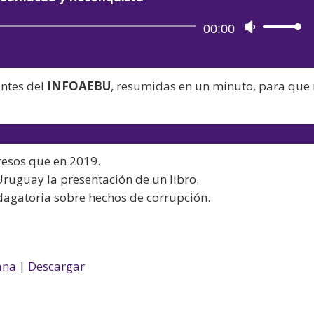
Reproductor
00:00
Utiliza
de
las
audio
teclas
antes del
INFOAEBU
, resumidas en un minuto, para que
de
flecha
arriba/aba
para
resos que en 2019.
aumentar
Uruguay la presentación de un libro.
o
ndagatoria sobre hechos de corrupción.
disminuir
el
volumen.
ana
|
Descargar