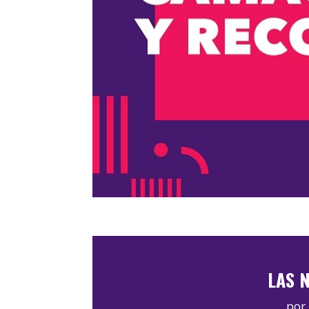
LAS N
por