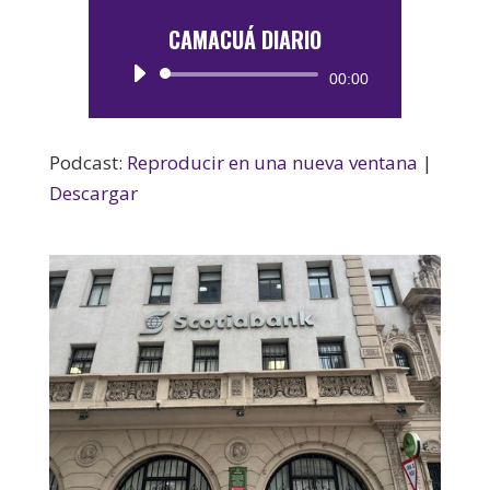
CAMACUÁ DIARIO
Reproductor
00:00
de
audio
Podcast:
Reproducir en una nueva ventana
|
Descargar