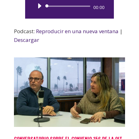
Reproductor
00:00
de
audio
Podcast:
Reproducir en una nueva ventana
|
Descargar
CONVERSATORIO SOBRE EL CONVENIO 156 DE LA OIT