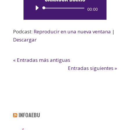
Reproductor
00:00
de
audio
Podcast:
Reproducir en una nueva ventana
|
Descargar
« Entradas más antiguas
Entradas siguientes »
INFOAEBU