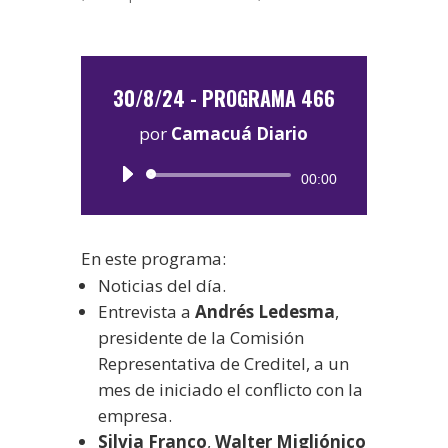
30/8/24 - PROGRAMA 466
por
Camacuá Diario
Reproductor
00:00
de
audio
En este programa:
Noticias del día.
Entrevista a
Andrés Ledesma
,
presidente de la Comisión
Representativa de Creditel, a un
mes de iniciado el conflicto con la
empresa.
Silvia Franco
,
Walter Migliónico