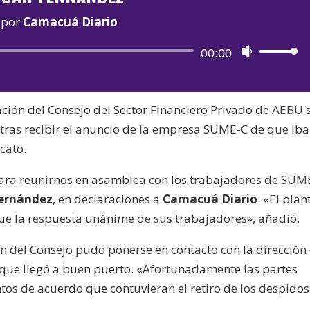
por
Camacuá Diario
Reproductor
00:00
Utiliza
de
las
audio
teclas
ción del Consejo del Sector Financiero Privado de AEBU 
de
tras recibir el anuncio de la empresa SUME-C de que iba
flecha
cato.
arriba/aba
para
para reunirnos en asamblea con los trabajadores de SUM
aumentar
Fernández
, en declaraciones a
Camacuá Diario
. «El plan
o
ue la respuesta unánime de sus trabajadores», añadió.
disminuir
el
ón del Consejo pudo ponerse en contacto con la dirección
volumen.
 que llegó a buen puerto. «Afortunadamente las partes
tos de acuerdo que contuvieran el retiro de los despidos