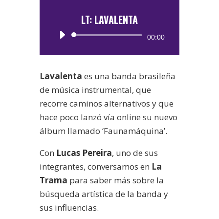
LT: LAVALENTA
Reproductor
00:00
de
audio
Lavalenta
es una banda brasileña
de música instrumental, que
recorre caminos alternativos y que
hace poco lanzó vía online su nuevo
álbum llamado ‘Faunamáquina’.
Con
Lucas Pereira
, uno de sus
integrantes, conversamos en
La
Trama
para saber más sobre la
búsqueda artística de la banda y
sus influencias.