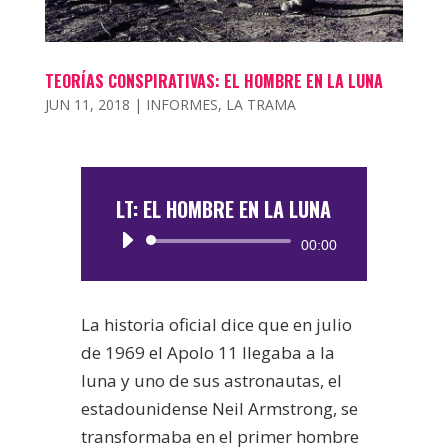
TEORÍAS CONSPIRATIVAS: EL HOMBRE EN LA LUNA
JUN 11, 2018
|
INFORMES
,
LA TRAMA
LT: EL HOMBRE EN LA LUNA
Reproductor
00:00
de
audio
La historia oficial dice que en julio
de 1969 el Apolo 11 llegaba a la
luna y uno de sus astronautas, el
estadounidense Neil Armstrong, se
transformaba en el primer hombre