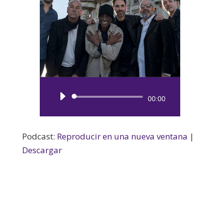
Reproductor
00:00
de
audio
Podcast:
Reproducir en una nueva ventana
|
Descargar