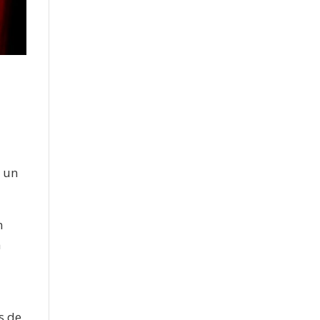
n un
n
a
s de