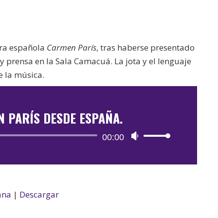
ora española
Carmen París
, tras haberse presentado
 y prensa en la Sala Camacuá. La jota y el lenguaje
 la música.
 PARÍS DESDE ESPAÑA.
Reproductor
00:00
Utiliza
de
las
audio
teclas
de
flecha
ana
|
Descargar
arriba/abajo