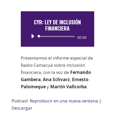
CYR: LEY DE INCLUSIÓN
FINANCIERA
Reproductor
00:00
de
audio
Presentamos el informe especial de
Radio Camacuá sobre inclusión
financiera, con la voz de
Fernando
Gambera
,
Ana Schvarz
,
Ernesto
Palomeque
y
Martín Vallcorba
.
Podcast:
Reproducir en una nueva ventana
|
Descargar