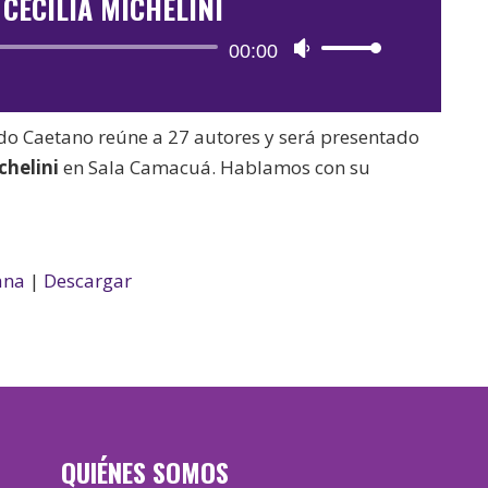
: CECILIA MICHELINI
Reproductor
00:00
Utiliza
de
las
audio
teclas
do Caetano reúne a 27 autores y será presentado
de
helini
en Sala Camacuá. Hablamos con su
flecha
arriba/abajo
para
aumentar
ana
|
Descargar
o
disminuir
el
volumen.
QUIÉNES SOMOS