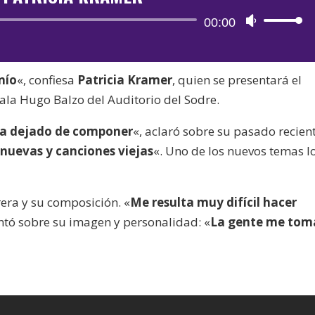
Reproductor
00:00
Utiliza
de
las
audio
teclas
mío
«, confiesa
Patricia Kramer
, quien se presentará el
de
ala Hugo Balzo del Auditorio del Sodre.
flecha
arriba/aba
bía dejado de componer
«, aclaró sobre su pasado recient
para
nuevas y canciones viejas
«. Uno de los nuevos temas l
aumentar
o
disminuir
rera y su composición. «
Me resulta muy difícil hacer
el
entó sobre su imagen y personalidad: «
La gente me tom
volumen.
.