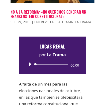
NO A LA REFORMA: «NO QUEREMOS GENERAR UN
FRANKENSTEIN CONSTITUCIONAL»
SEP 29, 2019
|
ENTREVISTAS LA TRAMA
,
LA TRAMA
LUCAS REGAL
por
La Trama
Reproductor
00:00
de
audio
A falta de un mes para las
elecciones nacionales de octubre,
en las que también se plebiscitará
una reforma constitucional que