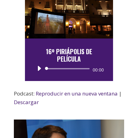
16º PIRIÁPOLIS DE
PELÍCULA
Reproductor
00:00
de
audio
Podcast:
Reproducir en una nueva ventana
|
Descargar